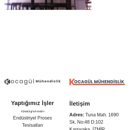
Yaptığımız İşler
Arıtma Tesisleri ve Terfi
İletişim
İstasyonları
Adres:
Tuna Mah. 1690
Endüstriyel Proses
Sk. No:48 D:102
Tesisatları
Karşıyaka_İZMİR