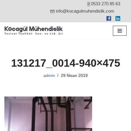
0533 270 85 63
info@kocagulmuhendislik.com
İçeriğe
geç
131217_0014-940×475
admin
29 Nisan 2019