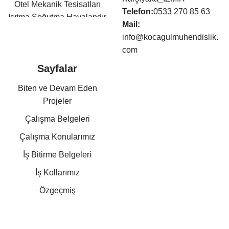
Otel Mekanik Tesisatları
Telefon:
0533 270 85 63
Isıtma,Soğutma,Havalandır
Mail:
ma Tesisatları
info@kocagulmuhendislik.
Klima Tesisatları
com
Sıhhi Tesisat ve Yangın
Söndürme Tesisatları
Sayfalar
Basınçlı Hava ve Buhar
Biten ve Devam Eden
Tesisatları
Projeler
Kazan Dairesi Tesisatları
Kat Kaloriferi Tesisatları
Çalışma Belgeleri
Güneş Enerjisi Sistemleri
Çalışma Konularımız
Doğalgaz Tesisatları
İş Bitirme Belgeleri
Otomasyon Sistem
Kurulumları
İş Kollarımız
Mekanik Tesisat Taahhüt,
Özgeçmiş
Danışmanlık,
Projelendirme Hizmetleri
Referanslarımız
Sertifikalar