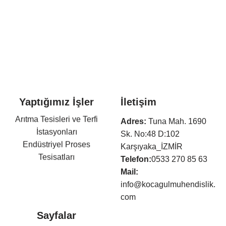
Yaptığımız İşler
İletişim
Arıtma Tesisleri ve Terfi
Adres:
Tuna Mah. 1690
İstasyonları
Sk. No:48 D:102
Endüstriyel Proses
Karşıyaka_İZMİR
Tesisatları
Telefon:
0533 270 85 63
Otel Mekanik Tesisatları
Mail:
Isıtma,Soğutma,Havalandır
info@kocagulmuhendislik.
ma Tesisatları
com
Klima Tesisatları
Sayfalar
Sıhhi Tesisat ve Yangın