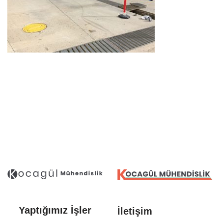
Arıtma Tesisleri ve Terfi
Yaptığımız İşler
İletişim
İstasyonları