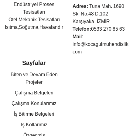
Endüstriyel Proses
Adres:
Tuna Mah. 1690
Tesisatları
Sk. No:48 D:102
Otel Mekanik Tesisatları
Karşıyaka_İZMİR
Isıtma,Soğutma,Havalandır
Telefon:
0533 270 85 63
ma Tesisatları
Mail:
Klima Tesisatları
info@kocagulmuhendislik.
Sıhhi Tesisat ve Yangın
com
Söndürme Tesisatları
Sayfalar
Basınçlı Hava ve Buhar
Tesisatları
Biten ve Devam Eden
Kazan Dairesi Tesisatları
Projeler
Kat Kaloriferi Tesisatları
Çalışma Belgeleri
Güneş Enerjisi Sistemleri
Doğalgaz Tesisatları
Çalışma Konularımız
Otomasyon Sistem
İş Bitirme Belgeleri
Kurulumları
İş Kollarımız
Mekanik Tesisat Taahhüt,
Danışmanlık,
Özgeçmiş