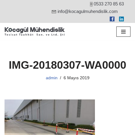
0533 270 85 63
info@kocagulmuhendislik.com
İçeriğe
geç
IMG-20180307-WA0000
admin
6 Mayıs 2019