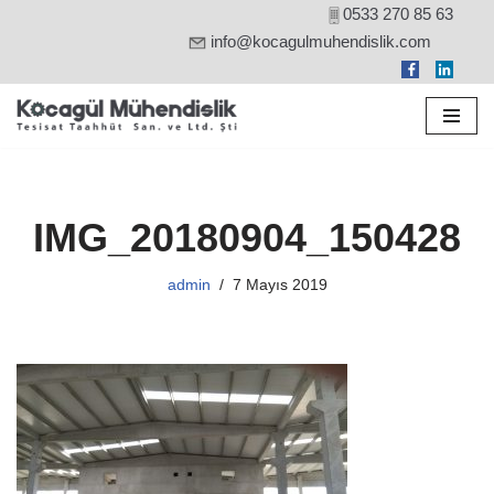
0533 270 85 63
info@kocagulmuhendislik.com
İçeriğe
geç
IMG_20180904_150428
admin
7 Mayıs 2019