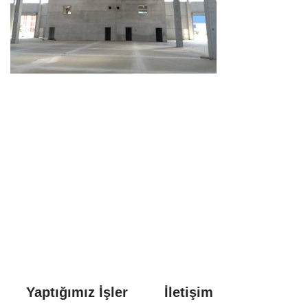
Arıtma Tesisleri ve Terfi
Yaptığımız İşler
İletişim
İstasyonları