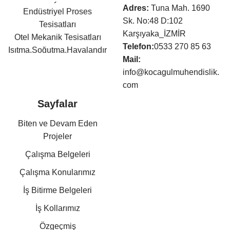
Adres:
Tuna Mah. 1690
Endüstriyel Proses
Sk. No:48 D:102
Tesisatları
Karşıyaka_İZMİR
Otel Mekanik Tesisatları
Telefon:
0533 270 85 63
Isıtma,Soğutma,Havalandır
Mail:
ma Tesisatları
info@kocagulmuhendislik.
Klima Tesisatları
com
Sıhhi Tesisat ve Yangın
Söndürme Tesisatları
Sayfalar
Basınçlı Hava ve Buhar
Biten ve Devam Eden
Tesisatları
Projeler
Kazan Dairesi Tesisatları
Kat Kaloriferi Tesisatları
Çalışma Belgeleri
Güneş Enerjisi Sistemleri
Çalışma Konularımız
Doğalgaz Tesisatları
Otomasyon Sistem
İş Bitirme Belgeleri
Kurulumları
İş Kollarımız
Mekanik Tesisat Taahhüt,
Özgeçmiş
Danışmanlık,