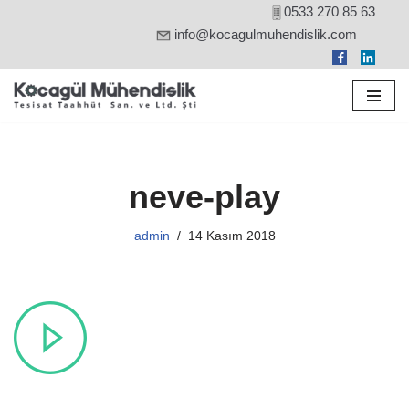
0533 270 85 63
info@kocagulmuhendislik.com
İçeriğe
geç
neve-play
admin
14 Kasım 2018