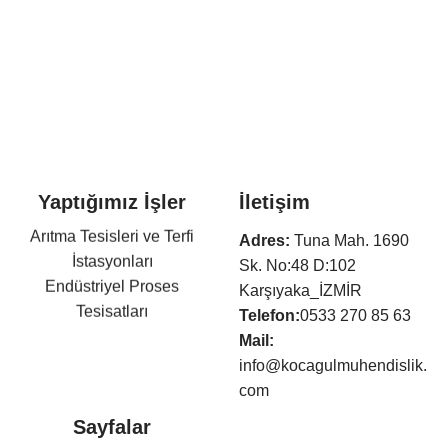
Yaptığımız İşler
İletişim
Arıtma Tesisleri ve Terfi
Adres:
Tuna Mah. 1690
İstasyonları
Sk. No:48 D:102
Endüstriyel Proses
Karşıyaka_İZMİR
Tesisatları
Telefon:
0533 270 85 63
Otel Mekanik Tesisatları
Mail:
Isıtma,Soğutma,Havalandır
info@kocagulmuhendislik.
ma Tesisatları
com
Klima Tesisatları
Sayfalar
Sıhhi Tesisat ve Yangın