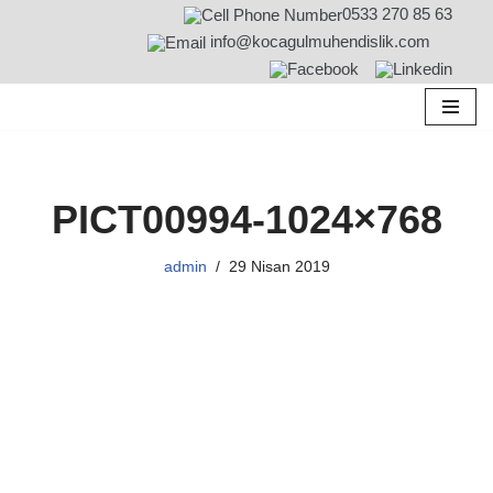
0533 270 85 63
info@kocagulmuhendislik.com
İçeriğe
geç
PICT00994-1024×768
admin
29 Nisan 2019