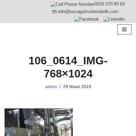
0533 270 85 63
info@kocagulmuhendislik.com
İçeriğe
geç
106_0614_IMG-
768×1024
admin
29 Nisan 2019