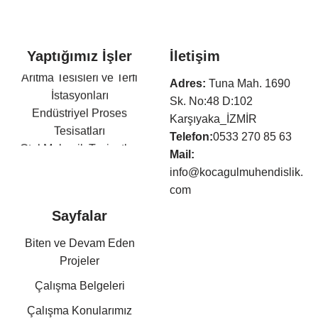
Yaptığımız İşler
İletişim
Arıtma Tesisleri ve Terfi
Adres:
Tuna Mah. 1690
İstasyonları
Sk. No:48 D:102
Endüstriyel Proses
Karşıyaka_İZMİR
Tesisatları
Telefon:
0533 270 85 63
Otel Mekanik Tesisatları
Mail:
Isıtma,Soğutma,Havalandır
info@kocagulmuhendislik.
ma Tesisatları
com
Klima Tesisatları
Sayfalar
Sıhhi Tesisat ve Yangın
Söndürme Tesisatları
Biten ve Devam Eden
Basınçlı Hava ve Buhar
Projeler
Tesisatları
Çalışma Belgeleri
Kazan Dairesi Tesisatları
Kat Kaloriferi Tesisatları
Çalışma Konularımız