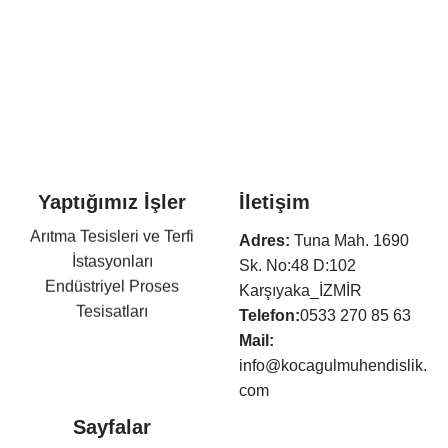
Yaptığımız İşler
İletişim
Arıtma Tesisleri ve Terfi
Adres:
Tuna Mah. 1690
İstasyonları
Sk. No:48 D:102
Endüstriyel Proses
Karşıyaka_İZMİR
Tesisatları
Telefon:
0533 270 85 63
Otel Mekanik Tesisatları
Mail:
Isıtma,Soğutma,Havalandır
info@kocagulmuhendislik.
ma Tesisatları
com
Klima Tesisatları
Sayfalar
Sıhhi Tesisat ve Yangın