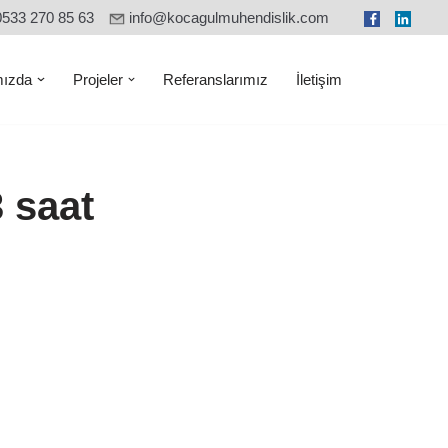
0533 270 85 63
info@kocagulmuhendislik.com
ızda
Projeler
Referanslarımız
İletişim
 saat