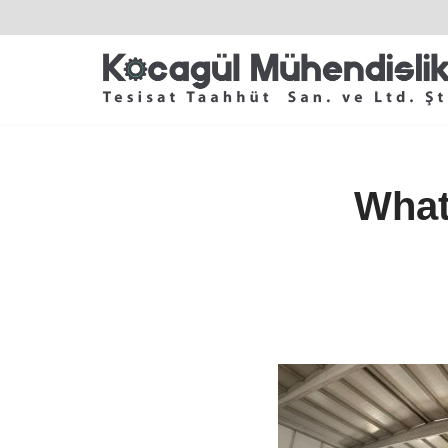
İçeriğe
geç
What