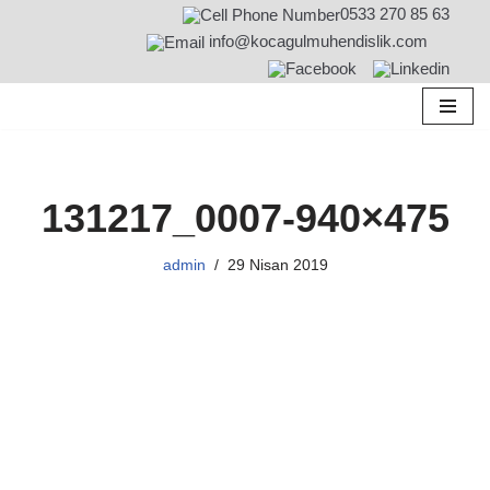
0533 270 85 63
info@kocagulmuhendislik.com
İçeriğe
geç
131217_0007-940×475
admin
29 Nisan 2019