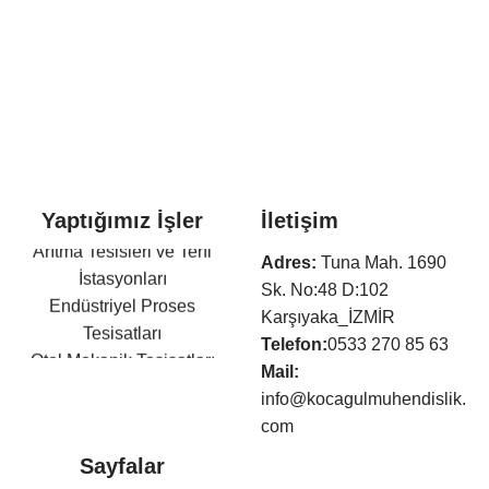
Yaptığımız İşler
İletişim
Arıtma Tesisleri ve Terfi
Adres:
Tuna Mah. 1690
İstasyonları
Sk. No:48 D:102
Endüstriyel Proses
Karşıyaka_İZMİR
Tesisatları
Telefon:
0533 270 85 63
Otel Mekanik Tesisatları
Mail:
Isıtma,Soğutma,Havalandır
info@kocagulmuhendislik.
ma Tesisatları
com
Klima Tesisatları
Sayfalar
Sıhhi Tesisat ve Yangın