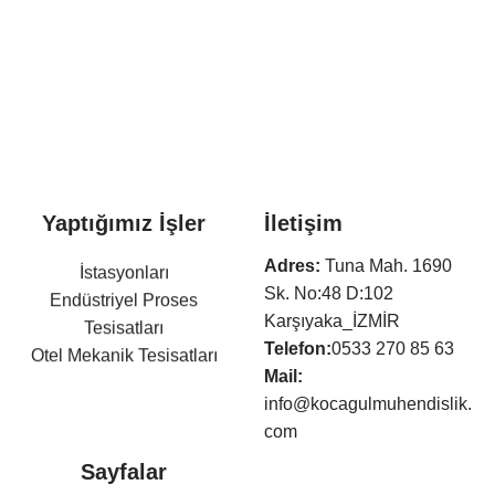
Yaptığımız İşler
İletişim
Arıtma Tesisleri ve Terfi
Adres:
Tuna Mah. 1690
İstasyonları
Sk. No:48 D:102
Endüstriyel Proses
Karşıyaka_İZMİR
Tesisatları
Telefon:
0533 270 85 63
Otel Mekanik Tesisatları
Mail:
Isıtma,Soğutma,Havalandır
info@kocagulmuhendislik.
ma Tesisatları
com
Klima Tesisatları
Sıhhi Tesisat ve Yangın
Sayfalar
Söndürme Tesisatları