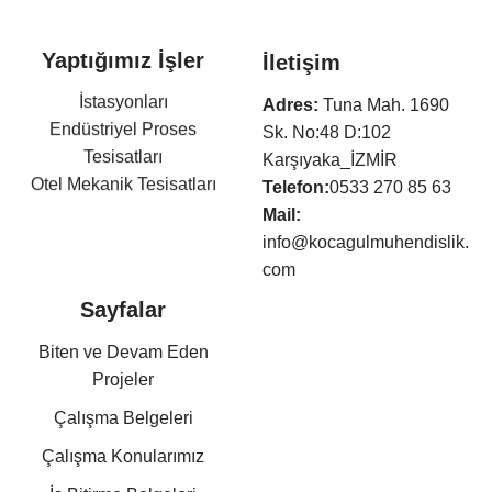
Yaptığımız İşler
İletişim
Arıtma Tesisleri ve Terfi
İstasyonları
Adres:
Tuna Mah. 1690
Endüstriyel Proses
Sk. No:48 D:102
Tesisatları
Karşıyaka_İZMİR
Otel Mekanik Tesisatları
Telefon:
0533 270 85 63
Isıtma,Soğutma,Havalandır
Mail:
ma Tesisatları
info@kocagulmuhendislik.
Klima Tesisatları
com
Sıhhi Tesisat ve Yangın
Sayfalar
Söndürme Tesisatları
Basınçlı Hava ve Buhar
Biten ve Devam Eden
Tesisatları
Projeler
Kazan Dairesi Tesisatları
Çalışma Belgeleri
Kat Kaloriferi Tesisatları
Güneş Enerjisi Sistemleri
Çalışma Konularımız
Doğalgaz Tesisatları