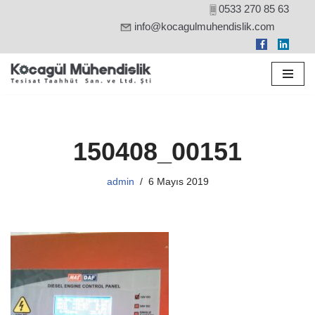
0533 270 85 63
info@kocagulmuhendislik.com
İçeriğe
geç
150408_00151
admin
6 Mayıs 2019