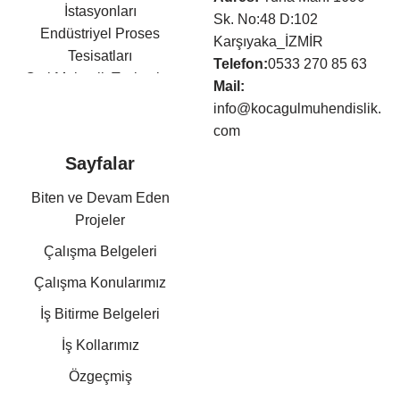
İstasyonları
Sk. No:48 D:102
Endüstriyel Proses
Karşıyaka_İZMİR
Tesisatları
Telefon:
0533 270 85 63
Otel Mekanik Tesisatları
Mail:
Isıtma,Soğutma,Havalandır
info@kocagulmuhendislik.
ma Tesisatları
com
Klima Tesisatları
Sayfalar
Sıhhi Tesisat ve Yangın
Söndürme Tesisatları
Biten ve Devam Eden
Basınçlı Hava ve Buhar
Projeler
Tesisatları
Çalışma Belgeleri
Kazan Dairesi Tesisatları
Kat Kaloriferi Tesisatları
Çalışma Konularımız
Güneş Enerjisi Sistemleri
İş Bitirme Belgeleri
Doğalgaz Tesisatları
Otomasyon Sistem
İş Kollarımız
Kurulumları
Özgeçmiş
Mekanik Tesisat Taahhüt,