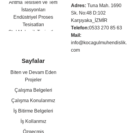
Arıtma Tesisleri ve Terfi
Adres:
Tuna Mah. 1690
İstasyonları
Sk. No:48 D:102
Endüstriyel Proses
Karşıyaka_İZMİR
Tesisatları
Telefon:
0533 270 85 63
Otel Mekanik Tesisatları
Mail:
Isıtma,Soğutma,Havalandır
info@kocagulmuhendislik.
ma Tesisatları
com
Klima Tesisatları
Sayfalar
Sıhhi Tesisat ve Yangın
Söndürme Tesisatları
Biten ve Devam Eden
Basınçlı Hava ve Buhar
Projeler
Tesisatları
Çalışma Belgeleri
Kazan Dairesi Tesisatları
Kat Kaloriferi Tesisatları
Çalışma Konularımız
Güneş Enerjisi Sistemleri
İş Bitirme Belgeleri
Doğalgaz Tesisatları
Otomasyon Sistem
İş Kollarımız
Kurulumları
Özgeçmiş