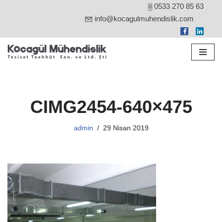
0533 270 85 63
info@kocagulmuhendislik.com
İçeriğe
geç
CIMG2454-640×475
admin
29 Nisan 2019