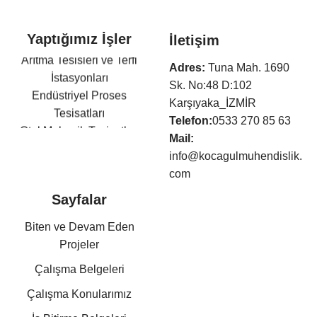
Yaptığımız İşler
İletişim
Arıtma Tesisleri ve Terfi
Adres:
Tuna Mah. 1690
İstasyonları
Sk. No:48 D:102
Endüstriyel Proses
Karşıyaka_İZMİR
Tesisatları
Telefon:
0533 270 85 63
Otel Mekanik Tesisatları
Mail:
Isıtma,Soğutma,Havalandır
info@kocagulmuhendislik.
ma Tesisatları
com
Klima Tesisatları
Sayfalar
Sıhhi Tesisat ve Yangın
Söndürme Tesisatları
Biten ve Devam Eden
Basınçlı Hava ve Buhar
Projeler
Tesisatları
Çalışma Belgeleri
Kazan Dairesi Tesisatları
Kat Kaloriferi Tesisatları
Çalışma Konularımız
Güneş Enerjisi Sistemleri