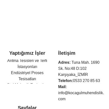
Yaptığımız İşler
İletişim
Arıtma Tesisleri ve Terfi
Adres:
Tuna Mah. 1690
İstasyonları
Sk. No:48 D:102
Endüstriyel Proses
Karşıyaka_İZMİR
Tesisatları
Telefon:
0533 270 85 63
Otel Mekanik Tesisatları
Mail:
Isıtma,Soğutma,Havalandır
info@kocagulmuhendislik.
ma Tesisatları
com
Klima Tesisatları
Sayfalar
Sıhhi Tesisat ve Yangın