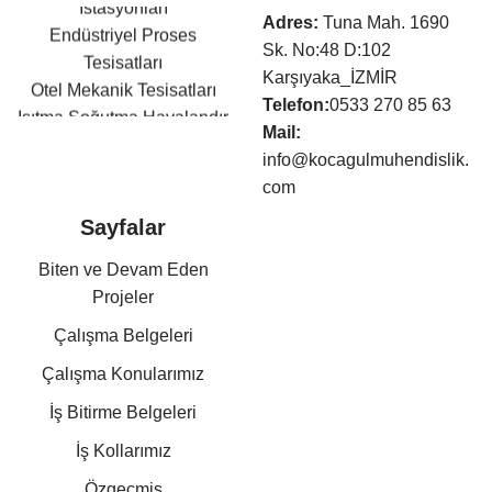
İstasyonları
Adres:
Tuna Mah. 1690
Endüstriyel Proses
Sk. No:48 D:102
Tesisatları
Karşıyaka_İZMİR
Otel Mekanik Tesisatları
Telefon:
0533 270 85 63
Isıtma,Soğutma,Havalandır
Mail:
ma Tesisatları
info@kocagulmuhendislik.
Klima Tesisatları
com
Sıhhi Tesisat ve Yangın
Söndürme Tesisatları
Sayfalar
Basınçlı Hava ve Buhar
Biten ve Devam Eden
Tesisatları
Projeler
Kazan Dairesi Tesisatları
Kat Kaloriferi Tesisatları
Çalışma Belgeleri
Güneş Enerjisi Sistemleri
Çalışma Konularımız
Doğalgaz Tesisatları
İş Bitirme Belgeleri
Otomasyon Sistem
Kurulumları
İş Kollarımız
Mekanik Tesisat Taahhüt,
Özgeçmiş