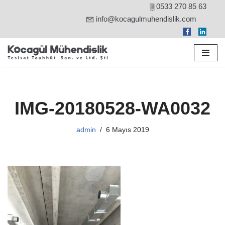
0533 270 85 63
info@kocagulmuhendislik.com
İçeriğe
geç
IMG-20180528-WA0032
admin
6 Mayıs 2019