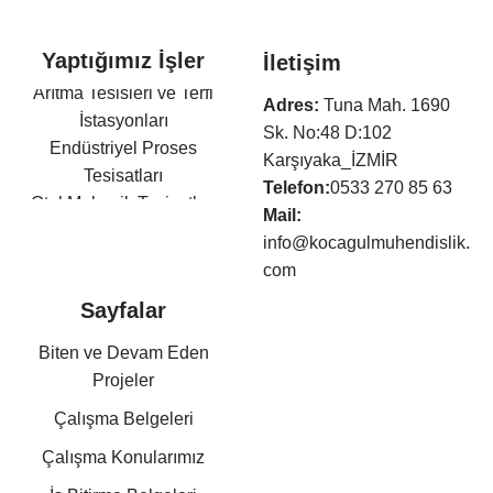
Yaptığımız İşler
İletişim
Arıtma Tesisleri ve Terfi
Adres:
Tuna Mah. 1690
İstasyonları
Sk. No:48 D:102
Endüstriyel Proses
Karşıyaka_İZMİR
Tesisatları
Telefon:
0533 270 85 63
Otel Mekanik Tesisatları
Mail:
Isıtma,Soğutma,Havalandır
info@kocagulmuhendislik.
ma Tesisatları
com
Klima Tesisatları
Sayfalar
Sıhhi Tesisat ve Yangın
Söndürme Tesisatları
Biten ve Devam Eden
Basınçlı Hava ve Buhar
Projeler
Tesisatları
Çalışma Belgeleri
Kazan Dairesi Tesisatları
Kat Kaloriferi Tesisatları
Çalışma Konularımız
Güneş Enerjisi Sistemleri