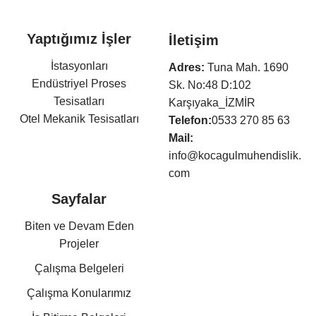
Yaptığımız İşler
İletişim
Arıtma Tesisleri ve Terfi
İstasyonları
Adres:
Tuna Mah. 1690
Endüstriyel Proses
Sk. No:48 D:102
Tesisatları
Karşıyaka_İZMİR
Otel Mekanik Tesisatları
Telefon:
0533 270 85 63
Isıtma,Soğutma,Havalandır
Mail:
ma Tesisatları
info@kocagulmuhendislik.
Klima Tesisatları
com
Sıhhi Tesisat ve Yangın
Sayfalar
Söndürme Tesisatları
Basınçlı Hava ve Buhar
Biten ve Devam Eden
Tesisatları
Projeler
Kazan Dairesi Tesisatları
Çalışma Belgeleri
Kat Kaloriferi Tesisatları
Güneş Enerjisi Sistemleri
Çalışma Konularımız
Doğalgaz Tesisatları