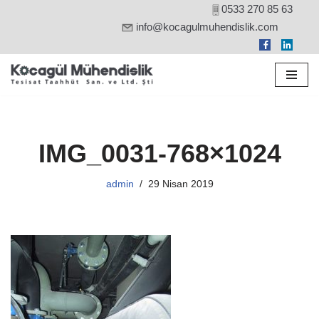
0533 270 85 63
info@kocagulmuhendislik.com
İçeriğe
geç
IMG_0031-768×1024
admin
29 Nisan 2019