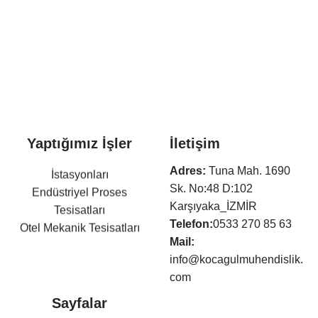
Yaptığımız İşler
İletişim
Arıtma Tesisleri ve Terfi
Adres:
Tuna Mah. 1690
İstasyonları
Sk. No:48 D:102
Endüstriyel Proses
Karşıyaka_İZMİR
Tesisatları
Telefon:
0533 270 85 63
Otel Mekanik Tesisatları
Mail:
Isıtma,Soğutma,Havalandır
info@kocagulmuhendislik.
ma Tesisatları
com
Klima Tesisatları
Sıhhi Tesisat ve Yangın
Sayfalar
Söndürme Tesisatları