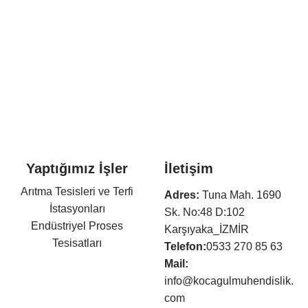
Yaptığımız İşler
İletişim
Arıtma Tesisleri ve Terfi
Adres:
Tuna Mah. 1690
İstasyonları
Sk. No:48 D:102
Endüstriyel Proses
Karşıyaka_İZMİR
Tesisatları
Telefon:
0533 270 85 63
Otel Mekanik Tesisatları
Mail:
Isıtma,Soğutma,Havalandır
info@kocagulmuhendislik.
ma Tesisatları
com