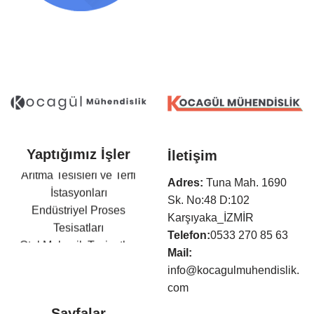
Yaptığımız İşler
İletişim
Arıtma Tesisleri ve Terfi
Adres:
Tuna Mah. 1690
İstasyonları
Sk. No:48 D:102
Endüstriyel Proses
Karşıyaka_İZMİR
Tesisatları
Telefon:
0533 270 85 63
Otel Mekanik Tesisatları
Mail:
Isıtma,Soğutma,Havalandır
info@kocagulmuhendislik.
ma Tesisatları
com
Klima Tesisatları
Sayfalar
Sıhhi Tesisat ve Yangın