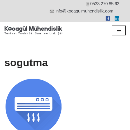
0533 270 85 63
info@kocagulmuhendislik.com
İçeriğe
geç
sogutma