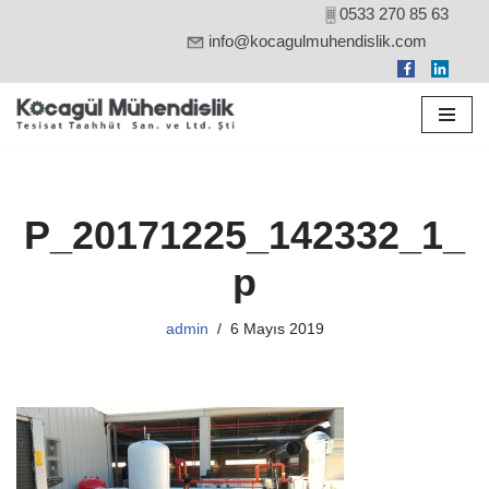
0533 270 85 63
info@kocagulmuhendislik.com
İçeriğe
geç
P_20171225_142332_1_
p
admin
6 Mayıs 2019