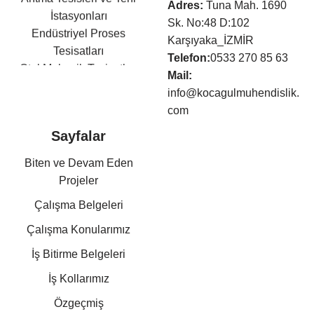
Adres:
Tuna Mah. 1690
İstasyonları
Sk. No:48 D:102
Endüstriyel Proses
Karşıyaka_İZMİR
Tesisatları
Telefon:
0533 270 85 63
Otel Mekanik Tesisatları
Mail:
Isıtma,Soğutma,Havalandır
info@kocagulmuhendislik.
ma Tesisatları
com
Klima Tesisatları
Sayfalar
Sıhhi Tesisat ve Yangın
Söndürme Tesisatları
Biten ve Devam Eden
Basınçlı Hava ve Buhar
Projeler
Tesisatları
Çalışma Belgeleri
Kazan Dairesi Tesisatları
Kat Kaloriferi Tesisatları
Çalışma Konularımız
Güneş Enerjisi Sistemleri
İş Bitirme Belgeleri
Doğalgaz Tesisatları
Otomasyon Sistem
İş Kollarımız
Kurulumları
Özgeçmiş
Mekanik Tesisat Taahhüt,