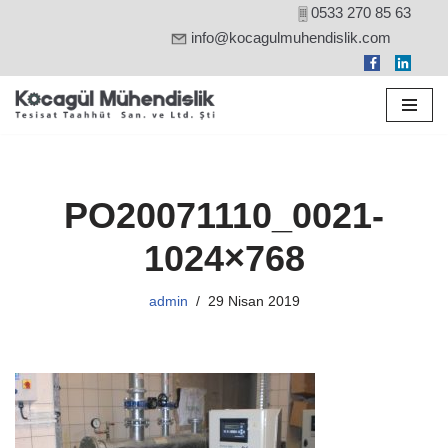
0533 270 85 63
info@kocagulmuhendislik.com
İçeriğe
geç
PO20071110_0021-
1024×768
admin
29 Nisan 2019