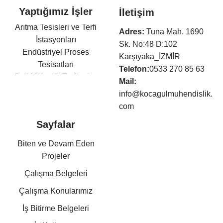
Yaptığımız İşler
İletişim
Arıtma Tesisleri ve Terfi
Adres:
Tuna Mah. 1690
İstasyonları
Sk. No:48 D:102
Endüstriyel Proses
Karşıyaka_İZMİR
Tesisatları
Telefon:
0533 270 85 63
Otel Mekanik Tesisatları
Mail:
Isıtma,Soğutma,Havalandır
info@kocagulmuhendislik.
ma Tesisatları
com
Klima Tesisatları
Sayfalar
Sıhhi Tesisat ve Yangın
Söndürme Tesisatları
Biten ve Devam Eden
Basınçlı Hava ve Buhar
Projeler
Tesisatları
Çalışma Belgeleri
Kazan Dairesi Tesisatları
Kat Kaloriferi Tesisatları
Çalışma Konularımız
Güneş Enerjisi Sistemleri
İş Bitirme Belgeleri
Doğalgaz Tesisatları