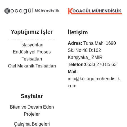
Yaptığımız İşler
İletişim
Arıtma Tesisleri ve Terfi
İstasyonları
Adres:
Tuna Mah. 1690
Endüstriyel Proses
Sk. No:48 D:102
Tesisatları
Karşıyaka_İZMİR
Otel Mekanik Tesisatları
Telefon:
0533 270 85 63
Isıtma,Soğutma,Havalandır
Mail:
ma Tesisatları
info@kocagulmuhendislik.
Klima Tesisatları
com
Sıhhi Tesisat ve Yangın
Sayfalar
Söndürme Tesisatları
Basınçlı Hava ve Buhar
Biten ve Devam Eden
Tesisatları
Projeler
Kazan Dairesi Tesisatları
Çalışma Belgeleri