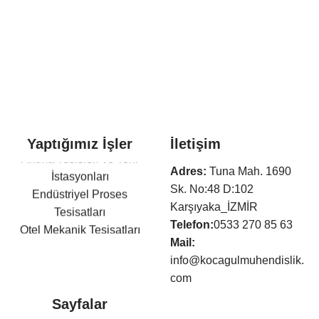
Yaptığımız İşler
İletişim
Arıtma Tesisleri ve Terfi
Adres:
Tuna Mah. 1690
İstasyonları
Sk. No:48 D:102
Endüstriyel Proses
Karşıyaka_İZMİR
Tesisatları
Telefon:
0533 270 85 63
Otel Mekanik Tesisatları
Mail:
Isıtma,Soğutma,Havalandır
info@kocagulmuhendislik.
ma Tesisatları
com
Klima Tesisatları
Sıhhi Tesisat ve Yangın
Sayfalar
Söndürme Tesisatları