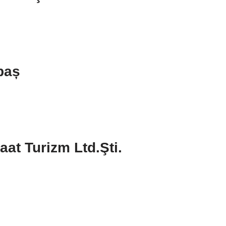
baș
at Turizm Ltd.Şti.