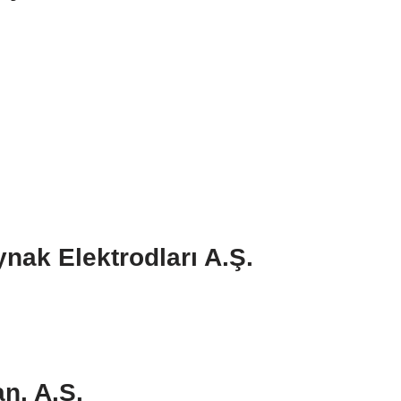
ak Elektrodları A.Ş.
n. A.Ş.