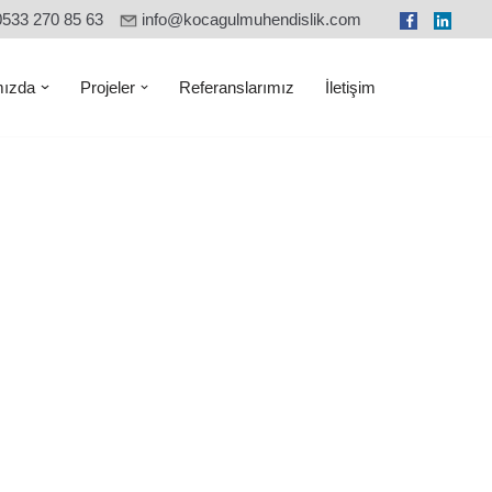
0533 270 85 63
info@kocagulmuhendislik.com
ızda
Projeler
Referanslarımız
İletişim