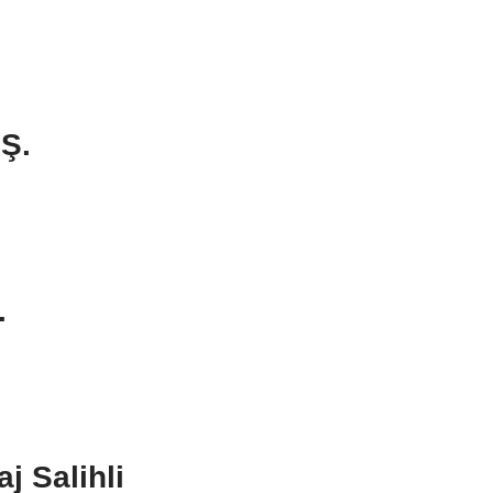
Ş.
.
j Salihli