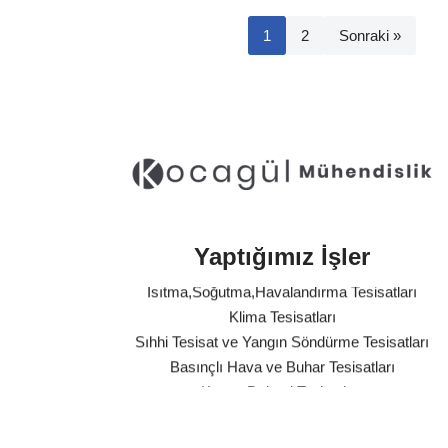
1
2
Sonraki »
Arıtma Tesisleri ve Terfi İstasyonları
Endüstriyel Proses Tesisatları
Yaptığımız İşler
Otel Mekanik Tesisatları
Isıtma,Soğutma,Havalandırma Tesisatları
Klima Tesisatları
Sıhhi Tesisat ve Yangın Söndürme Tesisatları
Basınçlı Hava ve Buhar Tesisatları
Kazan Dairesi Tesisatları
Kat Kaloriferi Tesisatları
Güneş Enerjisi Sistemleri