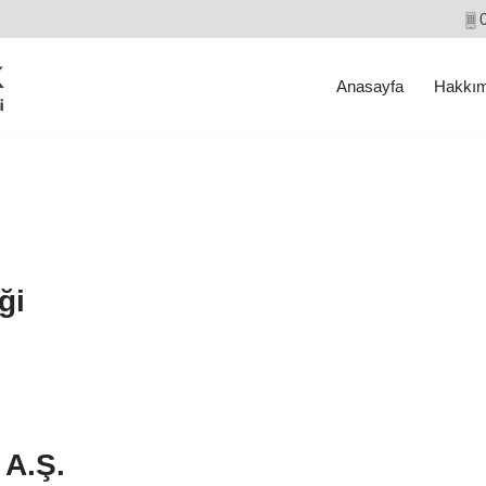
Anasayfa
Hakkım
ği
 A.Ş.